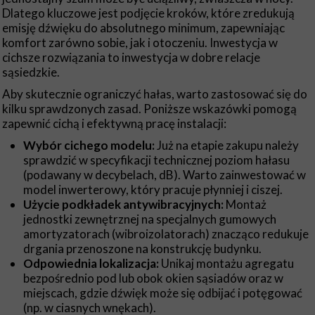
Dlatego kluczowe jest podjęcie kroków, które zredukują
emisję dźwięku do absolutnego minimum, zapewniając
komfort zarówno sobie, jak i otoczeniu. Inwestycja w
cichsze rozwiązania to inwestycja w dobre relacje
sąsiedzkie.
Aby skutecznie ograniczyć hałas, warto zastosować się do
kilku sprawdzonych zasad. Poniższe wskazówki pomogą
zapewnić cichą i efektywną pracę instalacji:
Wybór cichego modelu:
Już na etapie zakupu należy
sprawdzić w specyfikacji technicznej poziom hałasu
(podawany w decybelach, dB). Warto zainwestować w
model inwerterowy, który pracuje płynniej i ciszej.
Użycie podkładek antywibracyjnych:
Montaż
jednostki zewnętrznej na specjalnych gumowych
amortyzatorach (wibroizolatorach) znacząco redukuje
drgania przenoszone na konstrukcję budynku.
Odpowiednia lokalizacja:
Unikaj montażu agregatu
bezpośrednio pod lub obok okien sąsiadów oraz w
miejscach, gdzie dźwięk może się odbijać i potęgować
(np. w ciasnych wnękach).