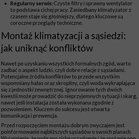
Regularny serwis:
Czyste filtry i sprawny wentylator
to podstawa cichej pracy. Zaniedbany klimatyzator z
czasem staje się głośniejszy, dlatego kluczowe są
coroczne przeglądy techniczne.
Montaż klimatyzacji a sąsiedzi:
jak uniknąć konfliktów
Nawet po uzyskaniu wszystkich formalnych zgód, warto
zadbać o aspekt ludzki, czyli dobre relacje z sąsiadami.
Potencjalne źródła konfliktów to przede wszystkim
wspomniany hałas oraz skropliny, czyli woda wykraplająca
się z jednostki zewnętrznej. Ignorowanie tych dwóch
kwestii może prowadzić do nieprzyjemnych sytuacji i skarg,
nawet jeśli instalacja została wykonana zgodnie z
pozwoleniem. Kluczem do sukcesu jest otwarta
komunikacja i prewencja.
Przed rozpoczęciem montażu dobrym zwyczajem jest
poinformowanie najbliższych sąsiadów o swoich planach.
Wyjaśnienie, że wybrano ciche urządzenie i że zostanie ono