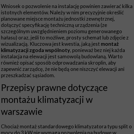
Wniosek o pozwolenie na instalację powinien zawierać kilka
istotnych elementów. Należy w nim precyzyjnie określić
planowane miejsce montażu jednostki zewnętrznej,
dołączyć specyfikację techniczną urządzenia (ze
szczególnym uwzględnieniem poziomu generowanego
hałasu) oraz, jeśli to możliwe, prosty schemat lub zdjęcie z
wizualizacją. Kluczowa jest kwestia, jaką jest
montaż
klimatyzacji zgoda wspólnoty
, ponieważ bez niej każda
instalacja na elewacji jest samowolą budowlaną. Warto
również opisać sposób odprowadzania skroplin, aby
zapewnić zarządcę, że nie będą one niszczyć elewacji ani
przeszkadzać sąsiadom.
Przepisy prawne dotyczące
montażu klimatyzacji w
warszawie
Chociaż montaż standardowego klimatyzatora typu split o
mocy do 3 kW nie wymaga pozwolenia na budowę w