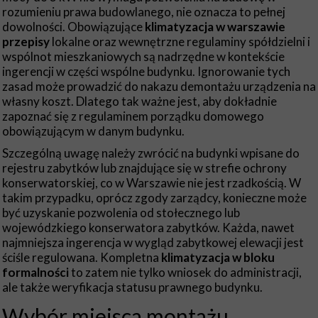
rozumieniu prawa budowlanego, nie oznacza to pełnej
dowolności. Obowiązujące
klimatyzacja w warszawie
przepisy
lokalne oraz wewnętrzne regulaminy spółdzielni i
wspólnot mieszkaniowych są nadrzędne w kontekście
ingerencji w części wspólne budynku. Ignorowanie tych
zasad może prowadzić do nakazu demontażu urządzenia na
własny koszt. Dlatego tak ważne jest, aby dokładnie
zapoznać się z regulaminem porządku domowego
obowiązującym w danym budynku.
Szczególną uwagę należy zwrócić na budynki wpisane do
rejestru zabytków lub znajdujące się w strefie ochrony
konserwatorskiej, co w Warszawie nie jest rzadkością. W
takim przypadku, oprócz zgody zarządcy, konieczne może
być uzyskanie pozwolenia od stołecznego lub
wojewódzkiego konserwatora zabytków. Każda, nawet
najmniejsza ingerencja w wygląd zabytkowej elewacji jest
ściśle regulowana. Kompletna
klimatyzacja w bloku
formalności
to zatem nie tylko wniosek do administracji,
ale także weryfikacja statusu prawnego budynku.
Wybór miejsca montażu